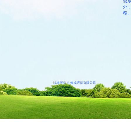
俊
外
務
版權所有
©
俊成環保有限公司