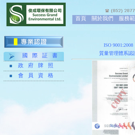
首頁
關於我們
服務範
ISO 9001:2008
質量管理體系認
國 際 証 書
政 府 牌 照
會 員 資 格