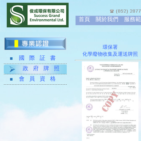
首頁
關於我們
服務範
環保署
化學廢物收集及運送牌照
國 際 証 書
政 府 牌 照
會 員 資 格